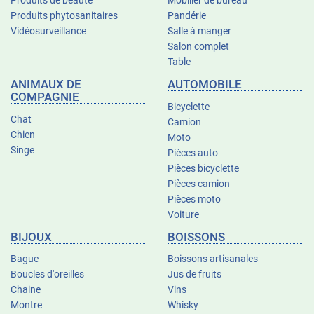
Produits de beauté
Mobilier de bureau
Produits phytosanitaires
Pandérie
Vidéosurveillance
Salle à manger
Salon complet
Table
ANIMAUX DE
AUTOMOBILE
COMPAGNIE
Bicyclette
Chat
Camion
Chien
Moto
Singe
Pièces auto
Pièces bicyclette
Pièces camion
Pièces moto
Voiture
BIJOUX
BOISSONS
Bague
Boissons artisanales
Boucles d'oreilles
Jus de fruits
Chaine
Vins
Montre
Whisky