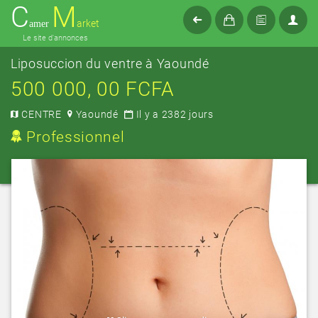
C
M
arket
amer
Le site d'annonces
Liposuccion du ventre à Yaoundé
500 000, 00 FCFA
CENTRE
Yaoundé
Il y a 2382 jours
Professionnel