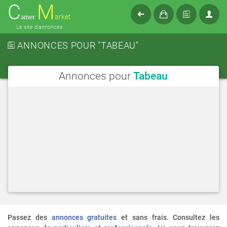
C
M
arket
amer
Le site d'annonces
ANNONCES POUR "TABEAU"
Annonces pour
Tabeau
Passez des
annonces gratuites
et sans frais. Consultez les