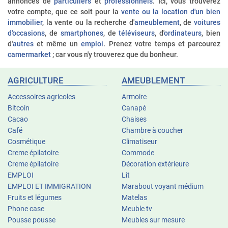
annonces de
particuliers
et
professionnels
. Ici, vous trouverez
votre compte, que ce soit pour la
vente ou la location d'un bien
immobilier
, la vente ou la recherche d'
ameublement
, de
voitures
d'occasions
, de
smartphones
, de
téléviseurs
, d'
ordinateurs
, bien
d'
autres
et même un
emploi
. Prenez votre temps et parcourez
camermarket
; car vous n'y trouverez que du bonheur.
AGRICULTURE
AMEUBLEMENT
Accessoires agricoles
Armoire
Bitcoin
Canapé
Cacao
Chaises
Café
Chambre à coucher
Cosmétique
Climatiseur
Creme épilatoire
Commode
Creme épilatoire
Décoration extérieure
EMPLOI
Lit
EMPLOI ET IMMIGRATION
Marabout voyant médium
Fruits et légumes
Matelas
Phone case
Meuble tv
Pousse pousse
Meubles sur mesure