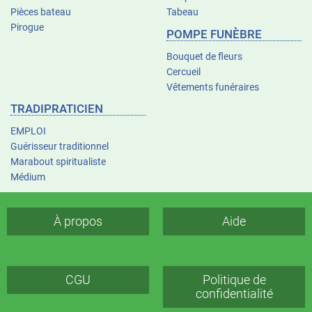
Pièces bateau
Tabeau
Pirogue
POMPE FUNÈBRE
Bouquet de fleurs
Cercueil
Vêtements funéraires
TRADIPRATICIEN
EMPLOI
Guérisseur traditionnel
Marabout spiritualiste
Médium
À propos
Aide
CGU
Politique de
confidentialité