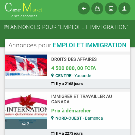
C
M
arket
amer
Le site d'annonces
ANNONCES POUR "EMPLOI ET IMMIGRATION"
Annonces pour
EMPLOI ET IMMIGRATION
DROITS DES AFFAIRES
4 500 000, 00 FCFA
CENTRE
- Yaoundé
Il y a 2168 jours
IMMIGRER ET TRAVAILLER AU
CANADA
Prix à démarcher
NORD-OUEST
- Bamenda
2
Il y a 2273 jours