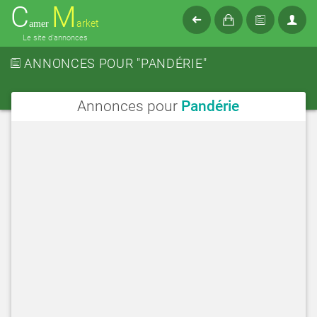
C
M
arket
amer
Le site d'annonces
ANNONCES POUR "PANDÉRIE"
Annonces pour
Pandérie