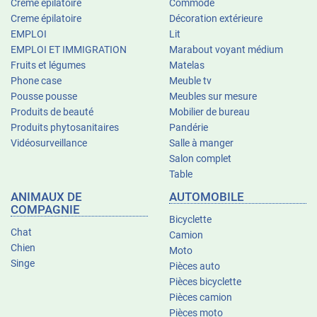
Creme épilatoire
Commode
Creme épilatoire
Décoration extérieure
EMPLOI
Lit
EMPLOI ET IMMIGRATION
Marabout voyant médium
Fruits et légumes
Matelas
Phone case
Meuble tv
Pousse pousse
Meubles sur mesure
Produits de beauté
Mobilier de bureau
Produits phytosanitaires
Pandérie
Vidéosurveillance
Salle à manger
Salon complet
Table
ANIMAUX DE
AUTOMOBILE
COMPAGNIE
Bicyclette
Chat
Camion
Chien
Moto
Singe
Pièces auto
Pièces bicyclette
Pièces camion
Pièces moto