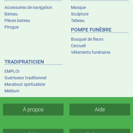
Accessoires de navigation
Masque
Bateau
Sculpture
Pièces bateau
Tabeau
Pirogue
POMPE FUNÈBRE
Bouquet de fleurs
Cercueil
Vêtements funéraires
TRADIPRATICIEN
EMPLOI
Guérisseur traditionnel
Marabout spiritualiste
Médium
À propos
Aide