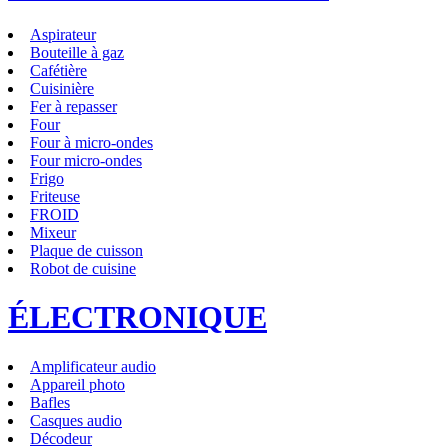
Aspirateur
Bouteille à gaz
Cafétière
Cuisinière
Fer à repasser
Four
Four à micro-ondes
Four micro-ondes
Frigo
Friteuse
FROID
Mixeur
Plaque de cuisson
Robot de cuisine
ÉLECTRONIQUE
Amplificateur audio
Appareil photo
Bafles
Casques audio
Décodeur