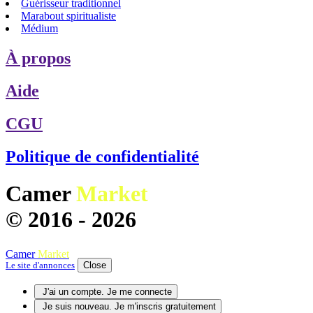
Guérisseur traditionnel
Marabout spiritualiste
Médium
À propos
Aide
CGU
Politique de confidentialité
C
amer
M
arket
© 2016 - 2026
C
amer
M
arket
Close
Le site d'annonces
J'ai un compte. Je me connecte
Je suis nouveau. Je m'inscris gratuitement