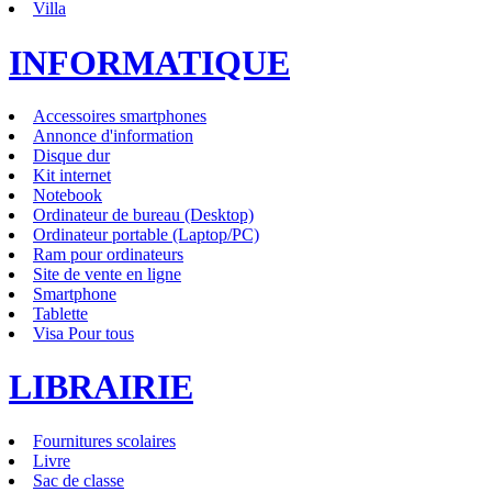
Villa
INFORMATIQUE
Accessoires smartphones
Annonce d'information
Disque dur
Kit internet
Notebook
Ordinateur de bureau (Desktop)
Ordinateur portable (Laptop/PC)
Ram pour ordinateurs
Site de vente en ligne
Smartphone
Tablette
Visa Pour tous
LIBRAIRIE
Fournitures scolaires
Livre
Sac de classe