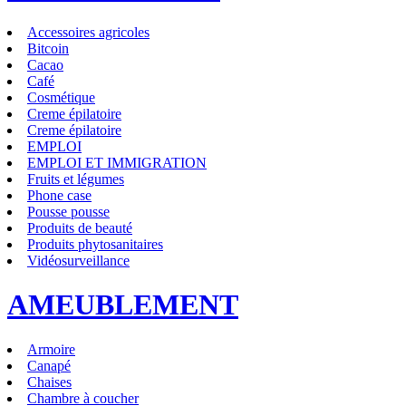
Accessoires agricoles
Bitcoin
Cacao
Café
Cosmétique
Creme épilatoire
Creme épilatoire
EMPLOI
EMPLOI ET IMMIGRATION
Fruits et légumes
Phone case
Pousse pousse
Produits de beauté
Produits phytosanitaires
Vidéosurveillance
AMEUBLEMENT
Armoire
Canapé
Chaises
Chambre à coucher