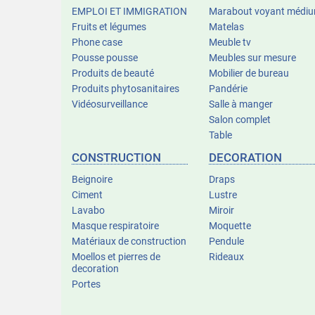
EMPLOI ET IMMIGRATION
Marabout voyant médi
Fruits et légumes
Matelas
Phone case
Meuble tv
Pousse pousse
Meubles sur mesure
Produits de beauté
Mobilier de bureau
Produits phytosanitaires
Pandérie
Vidéosurveillance
Salle à manger
Salon complet
Table
CONSTRUCTION
DECORATION
Beignoire
Draps
Ciment
Lustre
Lavabo
Miroir
Masque respiratoire
Moquette
Matériaux de construction
Pendule
Moellos et pierres de
Rideaux
decoration
Portes