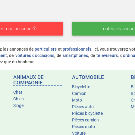
er mon annonce
Toutes les anno
ez les annonces de
particuliers
et
professionnels
. Ici, vous trouverez v
ent
, de
voitures d'occasions
, de
smartphones
, de
téléviseurs
, d'
ordina
rez que du bonheur.
ANIMAUX DE
AUTOMOBILE
B
COMPAGNIE
Bicyclette
B
Chat
Camion
Bo
Chien
Moto
C
Singe
Pièces auto
M
Pièces bicyclette
Pièces camion
Pièces moto
Voiture