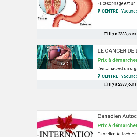
• L’œsophage est un o
CENTRE
- Yaound
Il y a 2383 jour
LE CANCER DE 
Prix à démarche
2
L'estomac est un organ
CENTRE
- Yaound
Il y a 2383 jour
Canadien Autoc
Prix à démarche
Canadien Autochtone