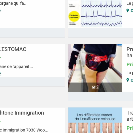
rgane qui fa...
Le 
é
s
L'ESTOMAC
Pr
ha
r
Pr
e de l'appareil ...
La 
é
s
2
htone Immigration
Tr
ar
r
Pr
 Immigration 7030 Woo...