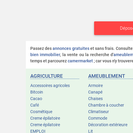
Dépos
Passez des
annonces gratuites
et sans frais. Consult
bien immobilier
, la vente ou la recherche d'
ameublem
temps et parcourez
camermarket
; car vous n'y trouve
AGRICULTURE
AMEUBLEMENT
Accessoires agricoles
Armoire
Bitcoin
Canapé
Cacao
Chaises
Café
Chambre à coucher
Cosmétique
Climatiseur
Creme épilatoire
Commode
Creme épilatoire
Décoration extérieure
EMPLOI
Lit