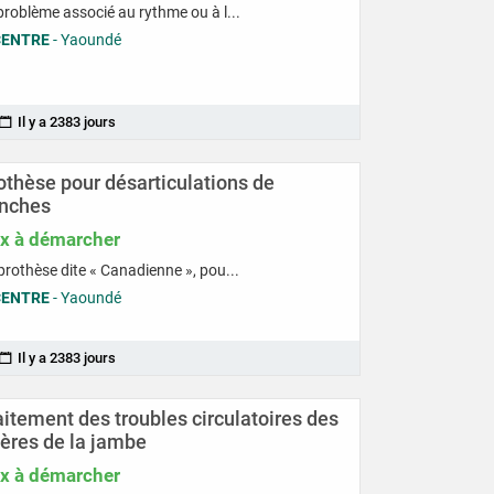
problème associé au rythme ou à l...
CENTRE
- Yaoundé
Il y a 2383 jours
othèse pour désarticulations de
nches
ix à démarcher
prothèse dite « Canadienne », pou...
CENTRE
- Yaoundé
Il y a 2383 jours
aitement des troubles circulatoires des
tères de la jambe
ix à démarcher