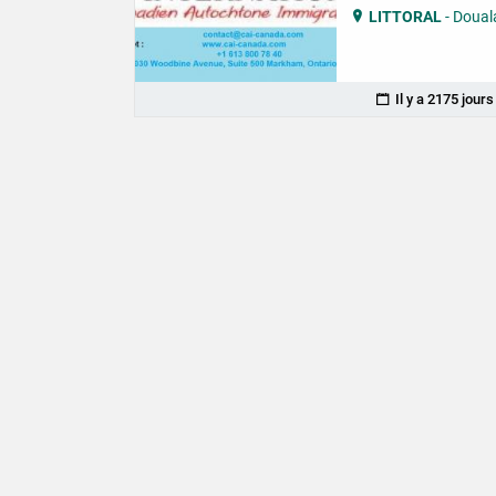
LITTORAL
- Doual
Il y a 2175 jour