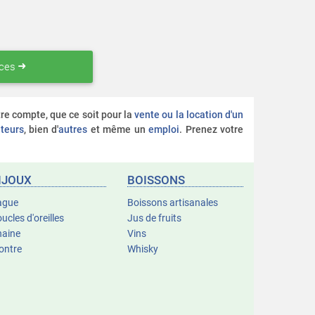
nces
otre compte, que ce soit pour la
vente ou la location d'un
teurs
, bien d'
autres
et même un
emploi
. Prenez votre
IJOUX
BOISSONS
ague
Boissons artisanales
ucles d'oreilles
Jus de fruits
haine
Vins
ontre
Whisky