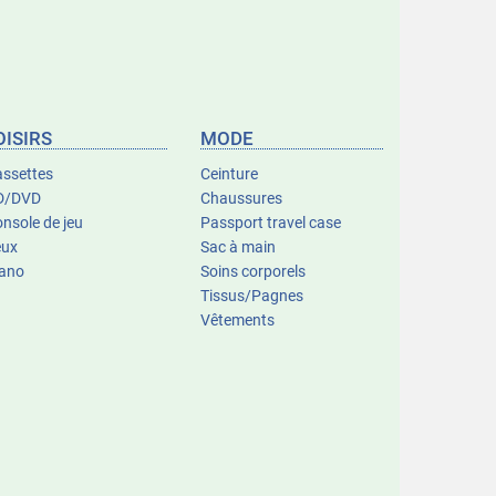
OISIRS
MODE
ssettes
Ceinture
D/DVD
Chaussures
nsole de jeu
Passport travel case
eux
Sac à main
iano
Soins corporels
Tissus/Pagnes
Vêtements