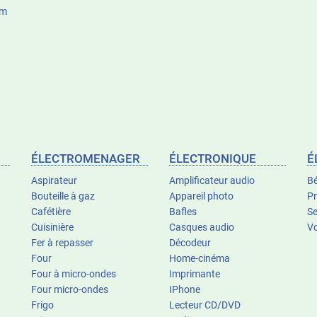
um
ÉLECTROMENAGER
ÉLECTRONIQUE
É
Aspirateur
Amplificateur audio
Bé
Bouteille à gaz
Appareil photo
Pr
Cafétière
Bafles
Se
Cuisinière
Casques audio
Vo
Fer à repasser
Décodeur
Four
Home-cinéma
Four à micro-ondes
Imprimante
Four micro-ondes
IPhone
Frigo
Lecteur CD/DVD