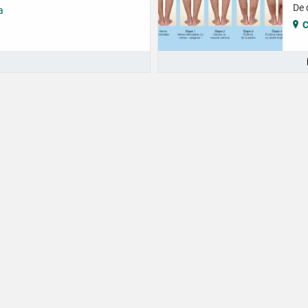
De 
a
s