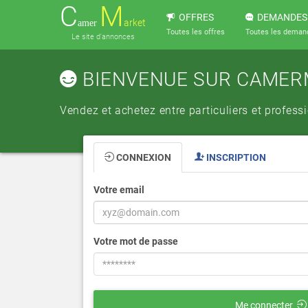
C
M
OFFRES
DEMANDES
arket
amer
Toutes les offres
Toutes les deman
Le site d'annonces
BIENVENUE SUR CAME
Vendez et achetez entre particuliers et profess
CONNEXION
INSCRIPTION
Votre email
Votre mot de passe
Me connecter