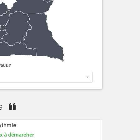
vous ?
ées
ythmie
ix à démarcher